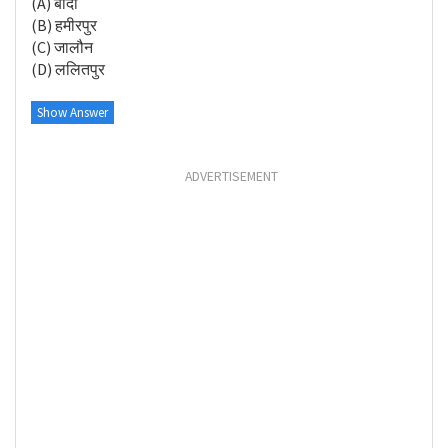
(A) बाँदा
(B) हमीरपुर
(C) जालौन
(D) ललितपुर
Show Answer
ADVERTISEMENT