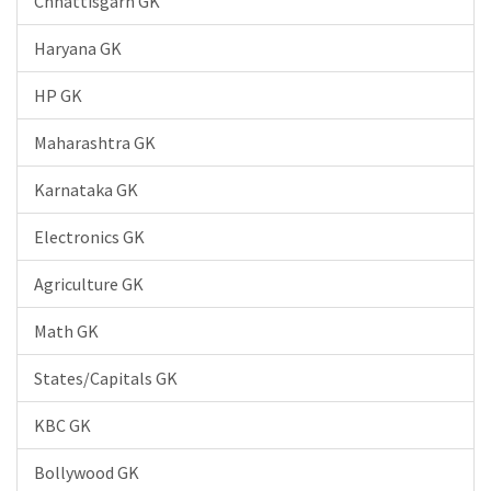
Chhattisgarh GK
Haryana GK
HP GK
Maharashtra GK
Karnataka GK
Electronics GK
Agriculture GK
Math GK
States/Capitals GK
KBC GK
Bollywood GK