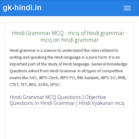
Togg
navig
Hindi Grammar MCQ - mcq of hindi grammar -
mcq on hindi grammar
Hindi grammar is a science to understand the rules related to
writing and speaking the Hindi language in a pure form. It is an
important part of the study of Hindi language. General Knowledge
Questions asked from Hindi Grammar in all types of competitive
exams like SSC, IBPS Clerk, IBPS PO, RBI Assistant, IBPS SO, RRB,
CTET, TET, BED, SCRA, UPSC.
Hindi Grammar MCQ Questions | Objective
Questions In Hindi Grammar | Hindi Vyakaran mcq