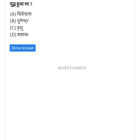
युद्ध हुआ था ?
(A) दिवोदास
(B) दुगेन्द्र
(C) पृथु
(D) शशांक
Show Answer
ADVERTISEMENT