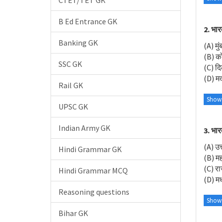
CTET/TET GK
B Ed Entrance GK
2. भार
Banking GK
(A) मुं
(B) क
SSC GK
(C) दि
(D) मद
Rail GK
Show
UPSC GK
Indian Army GK
3. भार
(A) उत
Hindi Grammar GK
(B) महा
(C) र
Hindi Grammar MCQ
(D) मध
Reasoning questions
Show
Bihar GK