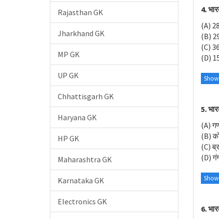
4. भारत
Rajasthan GK
(A) 2
Jharkhand GK
(B) 2
(C) 3
MP GK
(D) 1
UP GK
Show
Chhattisgarh GK
5. भार
Haryana GK
(A) ग
(B) क
HP GK
(C) ब्र
(D) गं
Maharashtra GK
Show
Karnataka GK
Electronics GK
6. भार