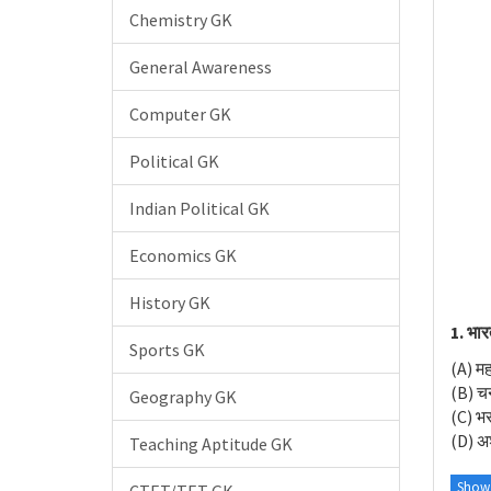
Chemistry GK
General Awareness
Computer GK
Political GK
Indian Political GK
Economics GK
History GK
1. भार
Sports GK
(A) मह
(B) चन्द
Geography GK
(C) भर
(D) अश
Teaching Aptitude GK
Show