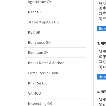
Agriculture GK
(A) ब्र
(B) ग
Math GK
(C) गं
(D) च
States/Capitals GK
Show
KBC GK
Bollywood GK
7. भार
(A) च
Ramayan GK
(B) कु
(C) झू
Books Name & Author
(D) श
Computer In Hindi
Show
Khan Sir GK
8. भार
GK MCQ
(A) भा
Interesting GK
(B) इं