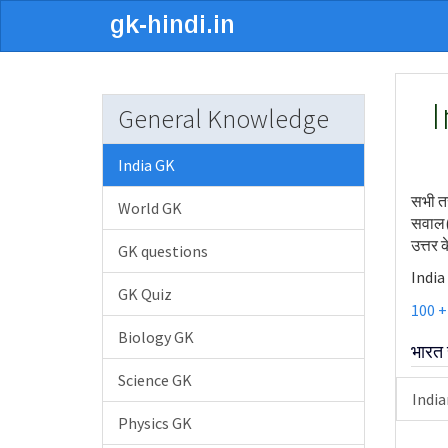
I
General Knowledge
India GK
सभी तर
World GK
सवाल(Q
उत्तर 
GK questions
India
GK Quiz
100 +
Biology GK
भारत 
Science GK
India
Physics GK