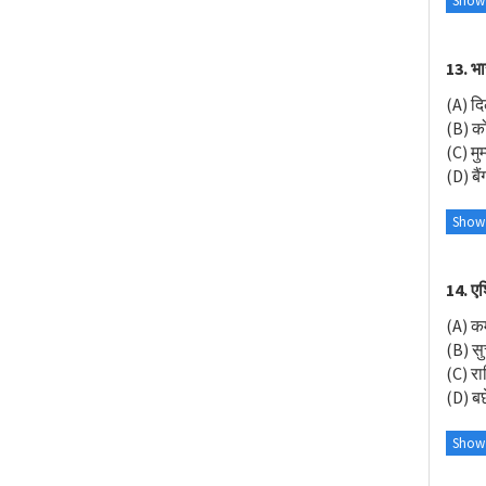
Show
13. भा
(A) दि
(B) क
(C) मुम
(D) बैं
Show
14. एश
(A) क
(B) सु
(C) रा
(D) बछ
Show