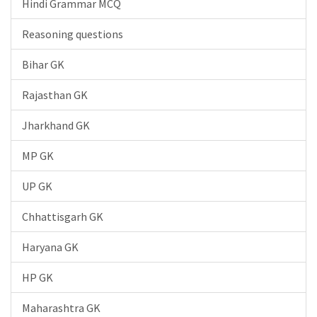
Hindi Grammar MCQ
Reasoning questions
Bihar GK
Rajasthan GK
Jharkhand GK
MP GK
UP GK
Chhattisgarh GK
Haryana GK
HP GK
Maharashtra GK