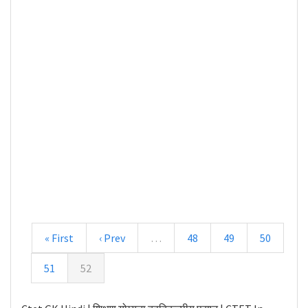
« First
‹ Prev
…
48
49
50
51
52