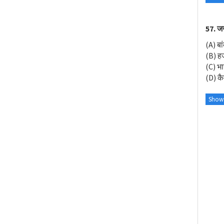
57. जग
(A) बा
(B) ह
(C) भ
(D) कै
Show