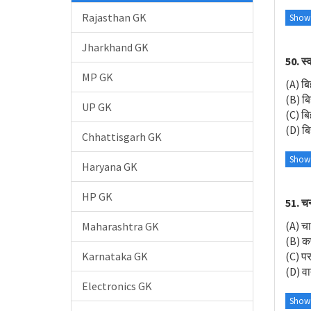
Rajasthan GK
Show
Jharkhand GK
50. स्
MP GK
(A) ब
(B) बि
UP GK
(C) ब
(D) ब
Chhattisgarh GK
Show
Haryana GK
HP GK
51. चन्द
(A) च
Maharashtra GK
(B) क
(C) प
Karnataka GK
(D) वा
Electronics GK
Show