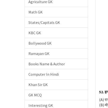
Agriculture GK
Math GK
States/Capitals GK
KBC GK
Bollywood GK
Ramayan GK
Books Name & Author
Computer In Hindi
Khan Sir GK
52. इन
GK MCQ
(A) राज
(B) म
Interesting GK