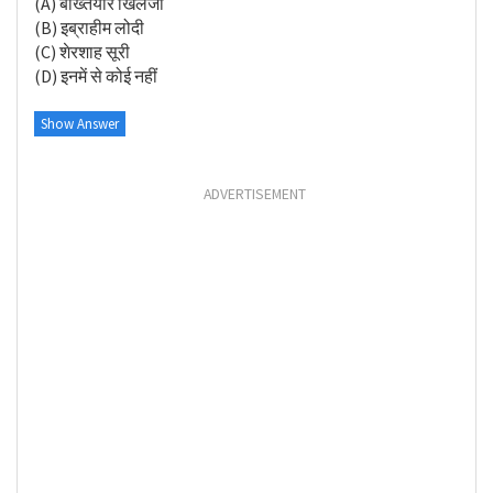
(A) बख्तियार खिलजी
(B) इब्राहीम लोदी
(C) शेरशाह सूरी
(D) इनमें से कोई नहीं
Show Answer
ADVERTISEMENT