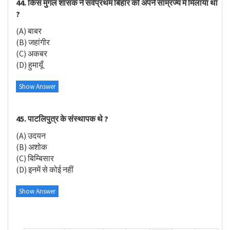
44. किस मुगल शासक ने सर्वप्रथम बिहार को अपने साम्रज्य में मिलाया था
?
(A) बाबर
(B) जहांगीर
(C) अकबर
(D) हुमायूँ
Show Answer
45. पाटलिपुत्र के संस्थापक थे ?
(A) उदयन
(B) अशोक
(C) बिम्बिसार
(D) इनमें से कोई नहीं
Show Answer