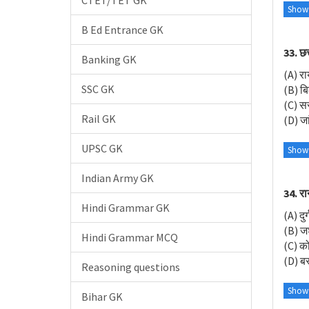
CTET/TET GK
Show
B Ed Entrance GK
33. छत
Banking GK
(A) र
SSC GK
(B) ब
(C) स
Rail GK
(D) जा
UPSC GK
Show
Indian Army GK
34. रा
Hindi Grammar GK
(A) दुर्
(B) ज
Hindi Grammar MCQ
(C) क
(D) बस
Reasoning questions
Show
Bihar GK