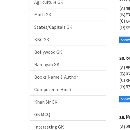
Agriculture GK
(A) ओ
Math GK
(B) मध
(C) छ
States/Capitals GK
(D) क
KBC GK
Show
Bollywood GK
38. रक
Ramayan GK
(A) स
(B) बस
Books Name & Author
(C) रा
(D) दन
Computer In Hindi
Show
Khan Sir GK
GK MCQ
39. नि
(A) अह
Interesting GK