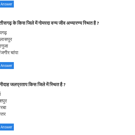
 Answer
्तीसगढ़ के किस जिले में गोमरदा वन्य जीव अभ्यारण्य स्थित है ?
ायगढ़
िलासपुर
रगुजा
ंजगीर चांपा
 Answer
नीदाह जलप्रताप किस जिले में स्थित है ?
ग
शपुर
ोरबा
्तर
 Answer