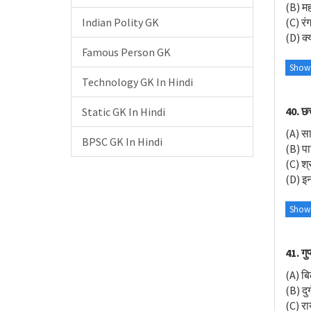
(B) मह
Indian Polity GK
(C) रंग
(D) क्
Famous Person GK
Show
Technology GK In Hindi
40. छत
Static GK In Hindi
(A) स
BPSC GK In Hindi
(B) पा
(C) श्
(D) इनम
Show
41. गुप
(A) ब
(B) दुर्
(C) रा