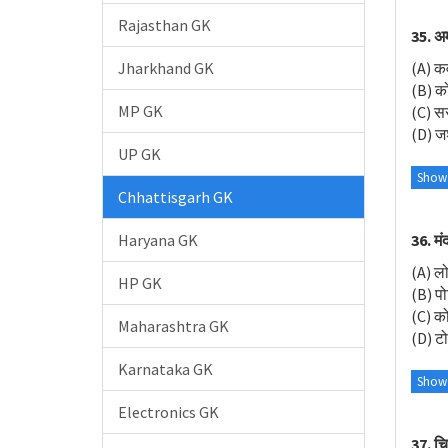
Rajasthan GK
35. अम
Jharkhand GK
(A) कव
(B) क
MP GK
(C) स
(D) ज
UP GK
Show
Chhattisgarh GK
36. मं
Haryana GK
(A) ल
HP GK
(B) प
(C) क
Maharashtra GK
(D) ट
Karnataka GK
Show
Electronics GK
37. चि