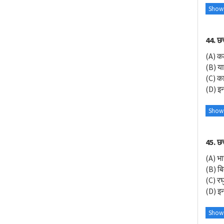
Show
44. छ
(A) कल
(B) य
(C) क
(D) इनम
Show
45. छ
(A) भा
(B) बि
(C) रघ
(D) इनम
Show