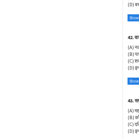
(D) बस
Show
42. वा
(A) न
(B) पाण
(C) श
(D) इनम
Show
43. सम
(A) मह
(B) 
(C) द
(D) इनम