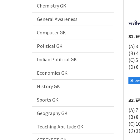
Chemistry GK
General Awareness
छत्ती
Computer GK
31. छत्
Political GK
(A) 3
(B) 4
Indian Political GK
(C) 5
(D) 6
Economics GK
Show
History GK
Sports GK
32. छत
(A) 7
Geography GK
(B) 8
(C) 1
Teaching Aptitude GK
(D) 1