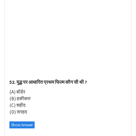
52. युद्ध पर आधारित प्रथम फिल्म कौन सी थी ?
(A) बॉर्डर
(B) हकीकत
(C) शहीद
(D) सरहद
Show Answer