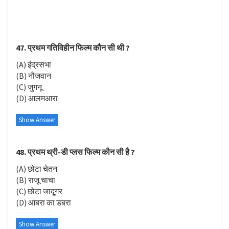
47. प्रथम गतिविहीन फिल्म कौन सी थी ?
(A) इंद्रसभा
(B) नौजवान
(C) जुगनू
(D) आलमआरा
Show Answer
48. प्रथम थ्री-डी प्लस फिल्म कौन सी है ?
(A) छोटा चेतन
(B) राजू चाचा
(C) छोटा जादूगर
(D) आबरा का डबरा
Show Answer