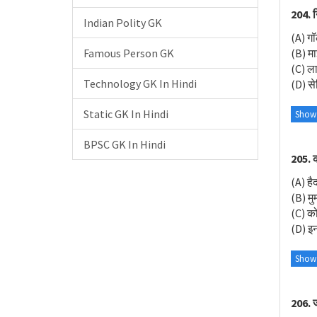
204. न
Indian Polity GK
(A) ग
(B) मा
Famous Person GK
(C) ल
Technology GK In Hindi
(D) से
Static GK In Hindi
Show
BPSC GK In Hindi
205. क
(A) है
(B) मुम
(C) क
(D) इनम
Show
206. ज