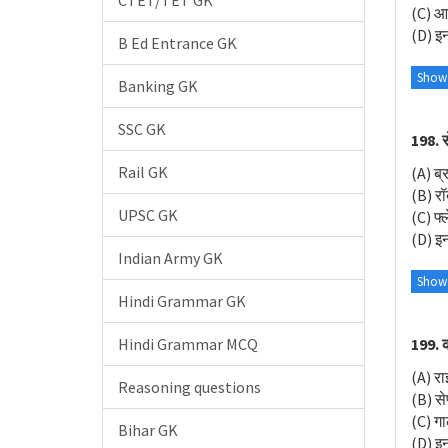
CTET/TET GK
(C) आर
(D) इनम
B Ed Entrance GK
Show
Banking GK
SSC GK
198. स
Rail GK
(A) ब्
(B) रॉब
UPSC GK
(C) फ्ल
(D) इनम
Indian Army GK
Show
Hindi Grammar GK
Hindi Grammar MCQ
199. क
(A) रा
Reasoning questions
(B) सेण
(C) गा
Bihar GK
(D) इनम