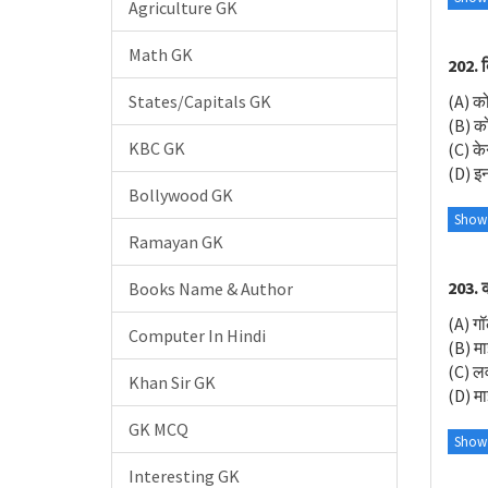
Agriculture GK
Math GK
202. क
(A) को
States/Capitals GK
(B) क
KBC GK
(C) के
(D) इनम
Bollywood GK
Show
Ramayan GK
203. क
Books Name & Author
(A) ग
Computer In Hindi
(B) मा
(C) 
Khan Sir GK
(D) म
GK MCQ
Show
Interesting GK