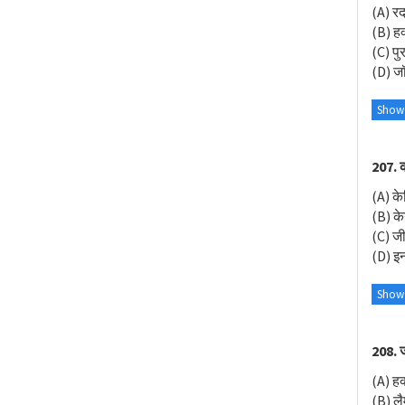
(A) रद
(B) हक
(C) पु
(D) ज
Show
207. क
(A) केन
(B) केन
(C) जीव
(D) इनम
Show
208. 
(A) हक
(B) लै