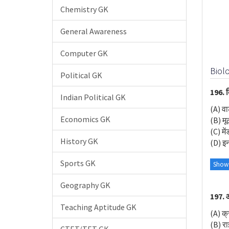
Chemistry GK
General Awareness
Computer GK
Biolo
Political GK
196. क
Indian Political GK
(A) व
Economics GK
(B) मू
(C) मे
History GK
(D) इनम
Sports GK
Show
Geography GK
197. आ
Teaching Aptitude GK
(A) क्
(B) र