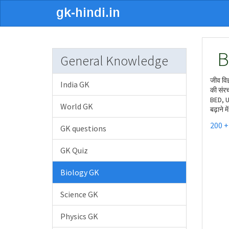
B
General Knowledge
जीव विज
India GK
की संरच
BED, UP
World GK
बढ़ाने म
200 +
GK questions
GK Quiz
Biology GK
Science GK
Physics GK