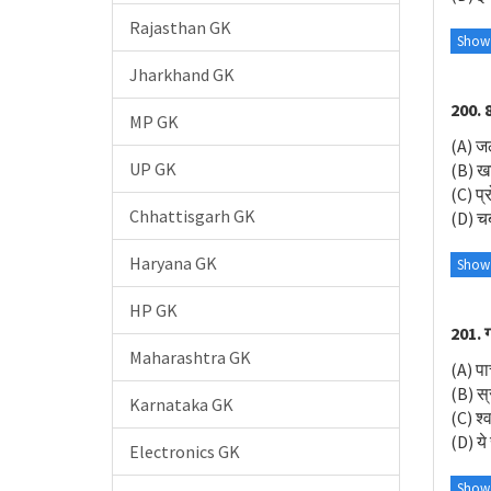
Rajasthan GK
Show
Jharkhand GK
200. 8
MP GK
(A) ज
UP GK
(B) ख
(C) प्
Chhattisgarh GK
(D) चर्
Haryana GK
Show
HP GK
201. ग
Maharashtra GK
(A) प
(B) स्
Karnataka GK
(C) श
(D) ये
Electronics GK
Show