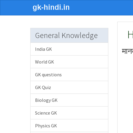
H
General Knowledge
India GK
मानव
World GK
GK questions
GK Quiz
Biology GK
Science GK
Physics GK