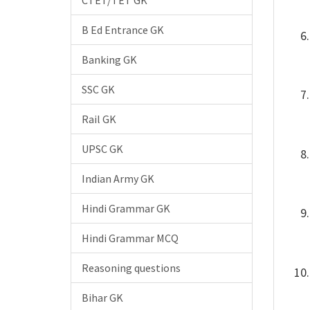
CTET/TET GK
B Ed Entrance GK
Banking GK
SSC GK
Rail GK
UPSC GK
Indian Army GK
Hindi Grammar GK
Hindi Grammar MCQ
Reasoning questions
Bihar GK