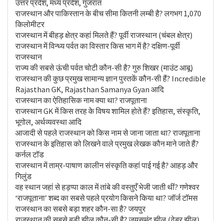
उत्तर प्रदेश, मध्य प्रदेश, गुजरात
राजस्थान और पाकिस्तान के बीच सीमा कितनी लम्बी है? लगभग 1,070
किलोमीटर
राजस्थान में बीहड़ क्षेत्र कहां मिलते हैं? पूर्वी राजस्थान (चंबल क्षेत्र)
राजस्थान में विन्ध्य पर्वत का विस्तार किस भाग में है? दक्षिण-पूर्वी
राजस्थान
राज्य की सबसे ऊंची पर्वत चोटी कौन-सी है? गुरु शिखर (माउंट आबू)
राजस्थान की कुछ प्रमुख सामान्य ज्ञान पुस्तकें कौन-सी हैं? Incredible
Rajasthan GK, Rajasthan Samanya Gyan आदि
राजस्थान का ऐतिहासिक नाम क्या था? राजपूताना
राजस्थान GK में किस तरह के विषय शामिल होते हैं? इतिहास, संस्कृति,
भूगोल, अर्थव्यवस्था आदि
आजादी से पहले राजस्थान को किस नाम से जाना जाता था? राजपूताना
राजस्थान के इतिहास को लिखने वाले प्रमुख लेखक कौन माने जाते हैं?
कर्नल टॉड
राजस्थान में ताम्र-पाषाण कालीन संस्कृति कहां पाई गई है? आहड़ और
गिलुंड
वह स्थान जहां से हड़प्पा काल में तांबे की वस्तुएँ भेजी जाती थीं? गणेश्वर
‘राजपूताना’ शब्द का सबसे पहले प्रयोग किसने किया था? जॉर्ज टॉमस
राजस्थान का सबसे बड़ा शहर कौन-सा है? जयपुर
राजस्थान की सबसे बड़ी झील कौन-सी है? जयसमंद झील (ढेबर झील).