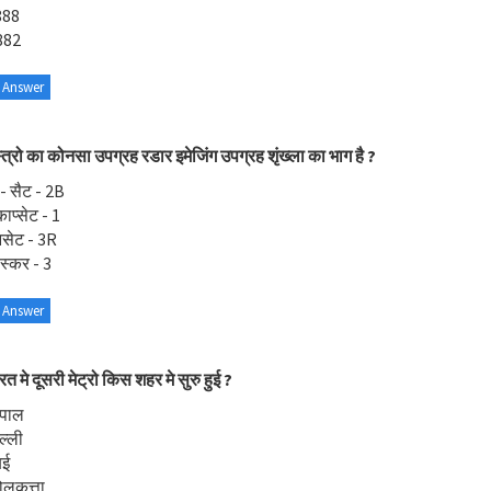
888
882
 Answer
्त्रो का कोनसा उपग्रह रडार इमेजिंग उपग्रह शृंख्ला का भाग है ?
 - सैट - 2B
काप्सेट - 1
नसेट - 3R
स्कर - 3
 Answer
रत मे दूसरी मेट्रो किस शहर मे सुरु हुई ?
ोपाल
ल्ली
बई
ोलकत्ता