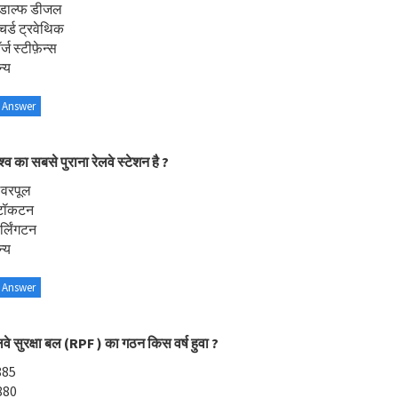
ूडाल्फ डीजल
चर्ड ट्रवेथिक
्ज स्टीफ़ेन्स
्य
 Answer
श्व का सबसे पुराना रेलवे स्टेशन है ?
िवरपूल
्टॉकटन
र्लिंगटन
्य
 Answer
लवे सुरक्षा बल (RPF ) का गठन किस वर्ष हुवा ?
885
880