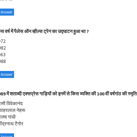
 Answer
स वर्ष में पैलेस ऑन व्हील्स ट्रेन का उद्घाटन हुआ था ?
972
982
963
988
 Answer
9 में शताब्दी एक्सप्रेस गाड़ियों को इनमें से किस व्यक्ति की 100 वीं वर्षगांठ की स्मृत
वामी विवेकानंद
वाहरलाल नेहरू
त्मा गांधी
ींद्रनाथ टैगोर
 Answer