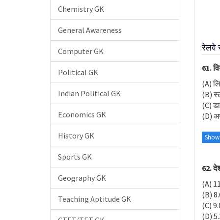
Chemistry GK
General Awareness
रेलवे
Computer GK
61. वि
Political GK
(A) ल
Indian Political GK
(B) स
(C) डा
Economics GK
(D) अन
History GK
Show
Sports GK
62. दे
Geography GK
(A) 1
(B) 8
Teaching Aptitude GK
(C) 9
(D) 5