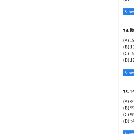
Show
74. कि
(A) 1
(B) 1
(C) 1
(D) 1
Show
75. 198
(A) स्
(B) ज
(C) महा
(D) रब
Show