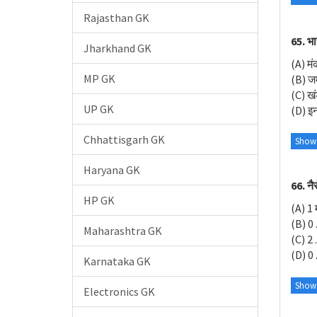
Rajasthan GK
65. भा
Jharkhand GK
(A) मं
MP GK
(B) जम
(C) खं
UP GK
(D) इन
Chhattisgarh GK
Show
Haryana GK
66. नैर
HP GK
(A) 1 
(B) 0 
Maharashtra GK
(C) 2 
(D) 0 
Karnataka GK
Show
Electronics GK