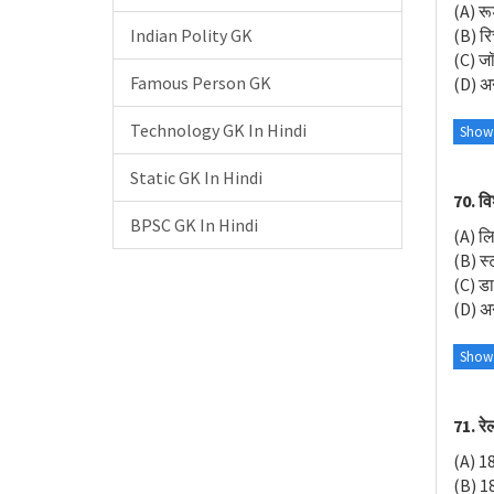
(A) र
Indian Polity GK
(B) रि
(C) जॉर
Famous Person GK
(D) अन
Technology GK In Hindi
Show
Static GK In Hindi
70. वि
BPSC GK In Hindi
(A) ल
(B) स
(C) डा
(D) अन
Show
71. रे
(A) 1
(B) 1