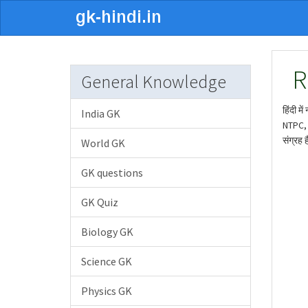
R
General Knowledge
हिंदी मे
India GK
NTPC, J
संग्रह ह
World GK
GK questions
GK Quiz
Biology GK
Science GK
Physics GK