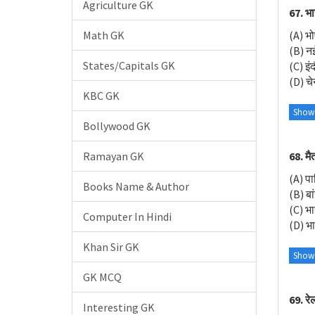
Agriculture GK
67. भा
Math GK
(A) भ
(B) नई
States/Capitals GK
(C) इं
(D) चे
KBC GK
Show
Bollywood GK
68. मै
Ramayan GK
(A) पा
Books Name & Author
(B) बा
(C) भा
Computer In Hindi
(D) भ
Khan Sir GK
Show
GK MCQ
69. रे
Interesting GK