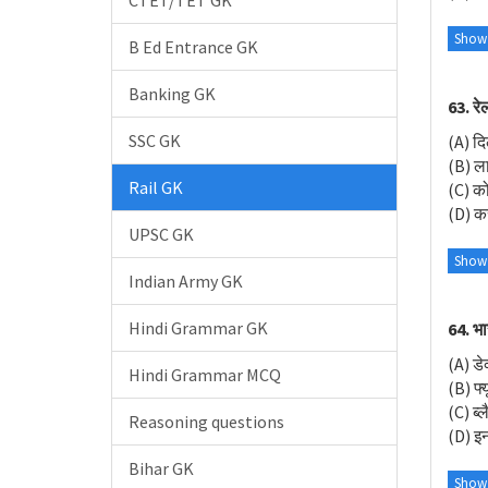
CTET/TET GK
Show
B Ed Entrance GK
Banking GK
63. रे
SSC GK
(A) दि
(B) ल
Rail GK
(C) क
(D) क
UPSC GK
Show
Indian Army GK
Hindi Grammar GK
64. भा
(A) डे
Hindi Grammar MCQ
(B) फ्य
(C) ब्ल
Reasoning questions
(D) इन
Bihar GK
Show