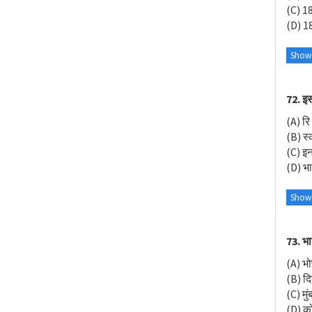
(C) 1
(D) 1
Show
72. इस
(A) रि
(B) स्
(C) इ
(D) भा
Show
73. भा
(A) भ
(B) दि
(C) मुं
(D) क