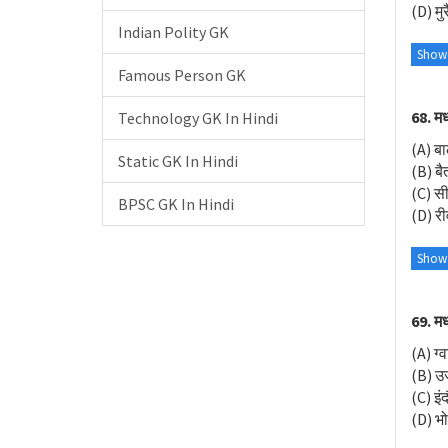
(D) मुर
Indian Polity GK
Show
Famous Person GK
68. मध
Technology GK In Hindi
(A) ब
Static GK In Hindi
(B) बै
(C) स
BPSC GK In Hindi
(D) री
Show
69. मध
(A) ग्
(B) उज
(C) इं
(D) भ