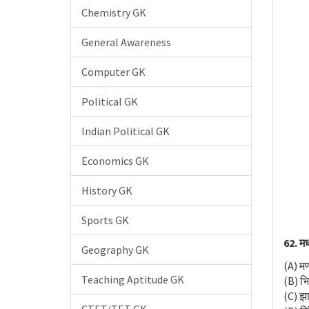
Chemistry GK
General Awareness
Computer GK
Political GK
Indian Political GK
Economics GK
History GK
Sports GK
62. मध
Geography GK
(A) मण
Teaching Aptitude GK
(B) भि
(C) झ