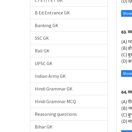
CTET/TET GK
(D) छि
B Ed Entrance GK
Show
Banking GK
63. मध
SSC GK
(A) ग्
(B) हो
Rail GK
(C) बु
(D) का
UPSC GK
Show
Indian Army GK
Hindi Grammar GK
64. मध्
Hindi Grammar MCQ
(A) री
(B) नर
Reasoning questions
(C) बु
(D) म
Bihar GK