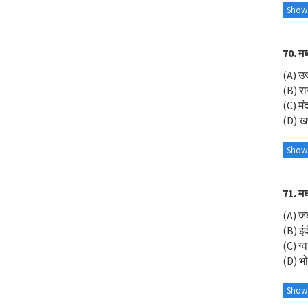
Show
70. मध
(A) उज
(B) र
(C) मं
(D) ख
Show
71. मध
(A) ज
(B) इं
(C) ग्
(D) भ
Show