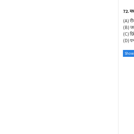
72. मध्
(A) री
(B) ज
(C) छि
(D) पन
Show