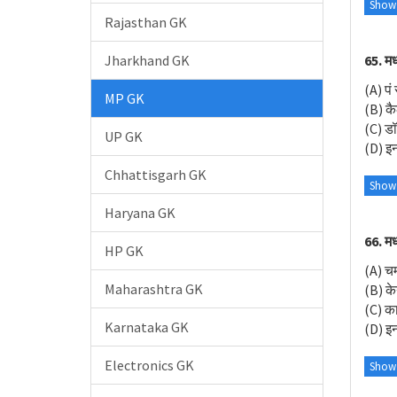
Show
Rajasthan GK
Jharkhand GK
65. मध
(A) पं
MP GK
(B) क
(C) डॉ
UP GK
(D) इनम
Chhattisgarh GK
Show
Haryana GK
66. मध
HP GK
(A) च
Maharashtra GK
(B) क
(C) का
Karnataka GK
(D) इनम
Electronics GK
Show