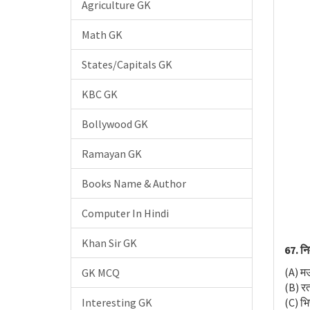
Agriculture GK
Math GK
States/Capitals GK
KBC GK
Bollywood GK
Ramayan GK
Books Name & Author
Computer In Hindi
Khan Sir GK
67. नि
(A) म
GK MCQ
(B) र
Interesting GK
(C) भि