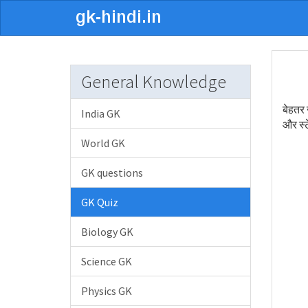
General Knowledge
बेहतर 
India GK
और स्ट
World GK
GK questions
GK Quiz
Biology GK
Science GK
Physics GK