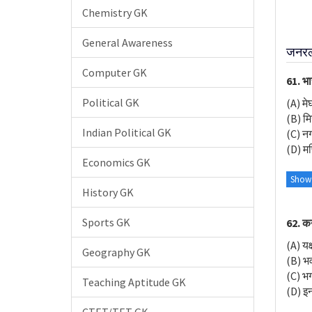
Chemistry GK
General Awareness
जनरल न
Computer GK
61. भार
Political GK
(A) म
(B) म
Indian Political GK
(C) नग
(D) मण
Economics GK
Show
History GK
Sports GK
62. कर
(A) यक
Geography GK
(B) भ
(C) भ
Teaching Aptitude GK
(D) इनम