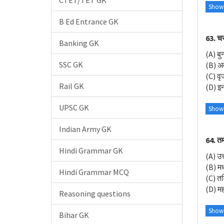
CTET/TET GK
Show
B Ed Entrance GK
63. चर
Banking GK
(A) बु
SSC GK
(B) अ
(C) वृ
Rail GK
(D) इनम
UPSC GK
Show
Indian Army GK
64. तम
Hindi Grammar GK
(A) उत
(B) मध
Hindi Grammar MCQ
(C) त
(D) महा
Reasoning questions
Show
Bihar GK