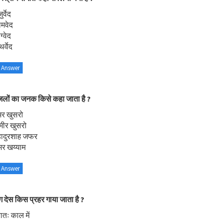
र्वेद
ामवेद
्वेद
र्वेद
 Answer
जलों का जनक किसे कहा जाता है ?
मर खुसरो
मीर खुसरो
हादुरशाह जफर
मर खय्याम
 Answer
ग देस किस प्रहर गाया जाता है ?
रातः काल में