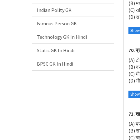
(B) मध
Indian Polity GK
(C) रात
(D) रात
Famous Person GK
Show
Technology GK In Hindi
70. प्
Static GK In Hindi
(A) टो
BPSC GK In Hindi
(B) दर
(C) भ
(D) भ
Show
71. शा
(A) यजु
(B) स
(C) ऋग