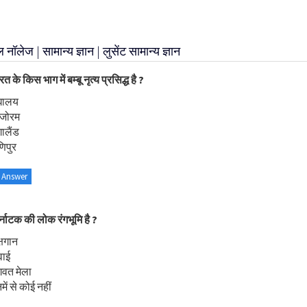
ॉलेज | सामान्य ज्ञान | लुसेंट सामान्य ज्ञान
त के किस भाग में बम्बू नृत्य प्रसिद्ध है ?
ेघालय
िजोरम
ालैंड
िपुर
 Answer
्नाटक की लोक रंगभूमि है ?
्षगान
वाई
गवत मेला
ें से कोई नहीं