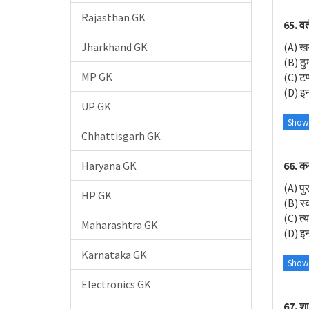
Rajasthan GK
65. वर
Jharkhand GK
(A) ख
(B) ठु
MP GK
(C) टप्
(D) इनम
UP GK
Show
Chhattisgarh GK
66. कर
Haryana GK
(A) पु
HP GK
(B) स्
(C) त्
Maharashtra GK
(D) इनम
Karnataka GK
Show
Electronics GK
67. शा