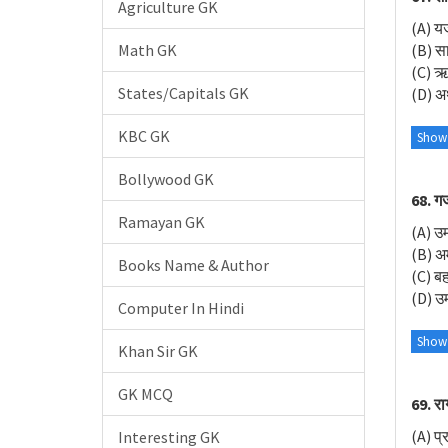
Agriculture GK
(A) यजु
Math GK
(B) स
(C) ऋग
States/Capitals GK
(D) अथ
KBC GK
Show
Bollywood GK
68. ग
Ramayan GK
(A) उ
(B) अ
Books Name & Author
(C) ब
(D) उ
Computer In Hindi
Show
Khan Sir GK
GK MCQ
69. रा
(A) प्
Interesting GK