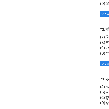
(D) अथ
Show
72. पण
(A) शिक
(B) सा
(C) पत
(D) शा
Show
73. प्
(A) 
(B) ध्
(C) ठु
(D) इनम