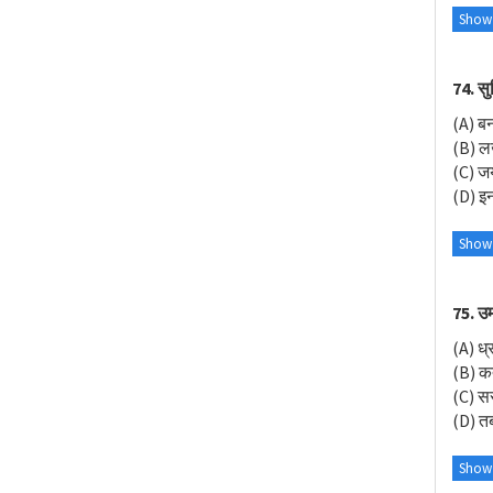
Show
74. सु
(A) बन
(B) ल
(C) जय
(D) इनम
Show
75. उमा
(A) ध
(B) क
(C) सर
(D) त
Show