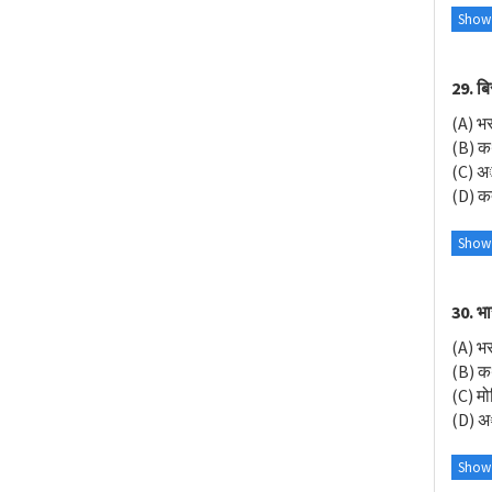
Show
29. बि
(A) भर
(B) क
(C) अ
(D) कत
Show
30. भा
(A) भ
(B) 
(C) म
(D) 
Show