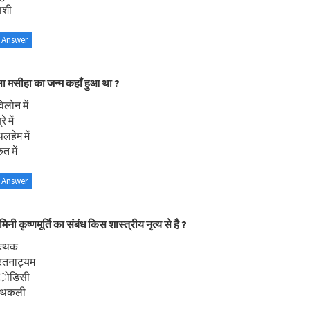
ाशी
 Answer
ा मसीहा का जन्म कहाँ हुआ था ?
िलोन में
े में
लहेम में
ुत में
 Answer
िनी कृष्णमूर्ति का संबंध किस शास्त्रीय नृत्य से है ?
त्थक
रतनाट्यम
अोडिसी
कथकली