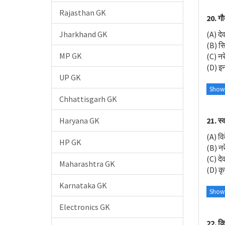
Rajasthan GK
20. गौ
Jharkhand GK
(A) देव
(B) सिद
MP GK
(C) नरे
(D) इनम
UP GK
Show
Chhattisgarh GK
21. स्
Haryana GK
(A) वि
HP GK
(B) नरे
(C) देव
Maharashtra GK
(D) कृष
Karnataka GK
Show
Electronics GK
22. कि