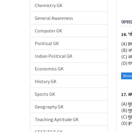
Chemistry GK
General Awareness
जनरल न
Computer GK
16. 'त
Political GK
(A) इब
(B) अ
Indian Political GK
(C) अ
(D) द
Economics GK
Show
History GK
Sports GK
17. अम
(A) मु
Geography GK
(B) मु
(C) मु
Teaching Aptitude GK
(D) इनम