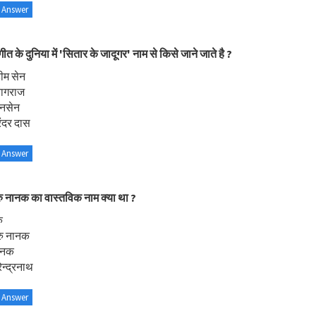
 Answer
गीत के दुनिया में 'सितार के जादूगर' नाम से किसे जाने जाते है ?
ीम सेन
यागराज
ानसेन
रंदर दास
 Answer
रु नानक का वास्तविक नाम क्या था ?
ु
रु नानक
ानक
ेन्द्रनाथ
 Answer