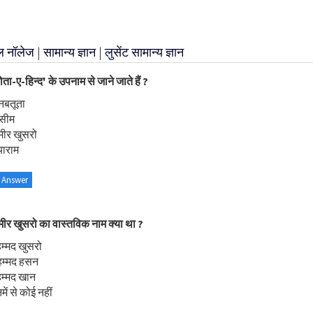
ॉलेज | सामान्य ज्ञान | लुसेंट सामान्य ज्ञान
ोता-ए-हिन्द' के उपनाम से जाने जाते हैं ?
्नबतूता
सीम
मीर खुसरो
याराम
 Answer
ीर खुसरो का वास्तविक नाम क्या था ?
हम्मद खुसरो
हम्मद हसन
हम्मद खान
ें से कोई नहीं