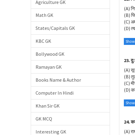
Agriculture GK
(A) नि
Math GK
(B) फ
(C) अ
States/Capitals GK
(D) त्
KBC GK
Show
Bollywood GK
23. दु
Ramayan GK
(A) स
(B) त
Books Name & Author
(C) मी
(D) क
Computer In Hindi
Show
Khan Sir GK
GK MCQ
24. कर
(A) र
Interesting GK