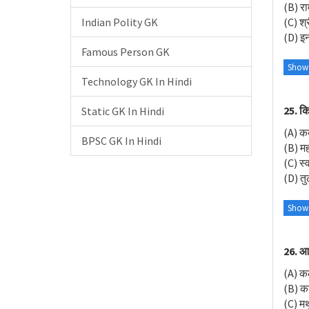
(B) र
Indian Polity GK
(C) श
(D) इनम
Famous Person GK
Show
Technology GK In Hindi
25. कि
Static GK In Hindi
(A) क
BPSC GK In Hindi
(B) महा
(C) स्
(D) त
Show
26. आद
(A) क
(B) का
(C) मथ