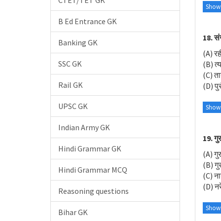
CTET/TET GK
Show
B Ed Entrance GK
18. सं
Banking GK
(A) रह
SSC GK
(B) त्
(C) त
Rail GK
(D) पु
UPSC GK
Show
Indian Army GK
19. गु
Hindi Grammar GK
(A) गुर
(B) गु
Hindi Grammar MCQ
(C) न
(D) नर
Reasoning questions
Show
Bihar GK