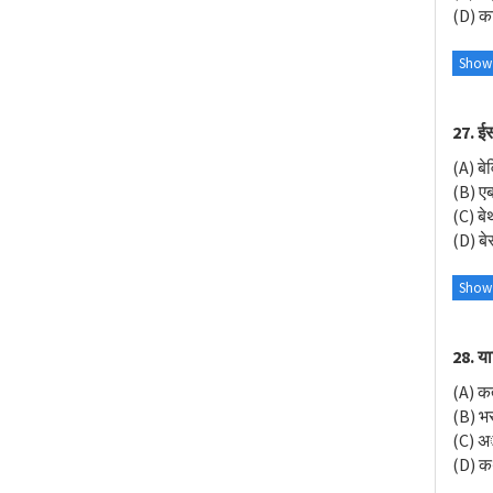
(D) क
Show
27. ईस
(A) बेव
(B) एब्र
(C) बेथ
(D) बेर
Show
28. याम
(A) क
(B) भ
(C) 
(D) 