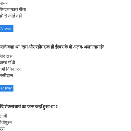
ामायण
्रीमदभागवत गीता
ें से कोई नहीं
 Answer
सने कहा था 'राम और रहीम एक ही ईश्वर के दो अलग-अलग नाम है'
बीर दास
त्मा गाँधी
वामी विवेकानंद
ुलसीदास
 Answer
ि शंकराचार्य का जन्म कहाँ हुआ था ?
लादी
ंचीपुरम
ुरा