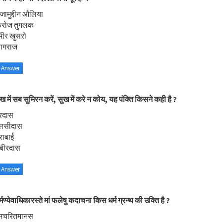
जामुद्दीन औलिया
िरोज तुगलक
मीर खुसरो
यागराज
 Answer
ःख में सब सुमिरन करें, सुख में करे न कोय, यह पंक्ति किसने कही है ?
ूरदास
ुलसीदास
राबाई
बीरदास
 Answer
्मण्येवाधिकारस्ते मां फलेषु कदाचना किस धर्म ग्रन्थ की उक्ति है ?
ामचरितमानस