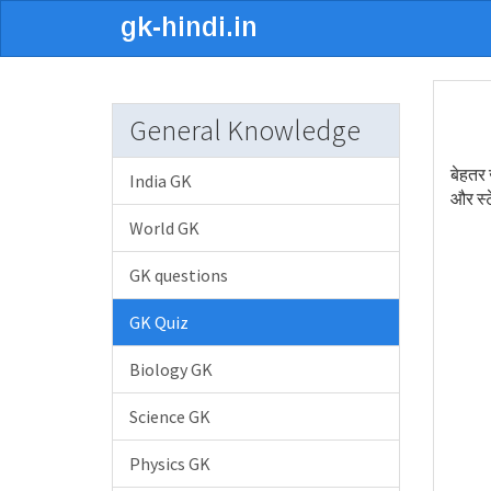
General Knowledge
बेहतर 
India GK
और स्ट
World GK
GK questions
GK Quiz
Biology GK
Science GK
Physics GK