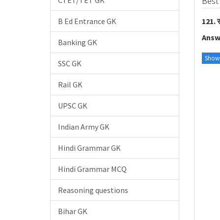
CTET/TET GK
Best
B Ed Entrance GK
121. र
Answ
Banking GK
Show
SSC GK
Rail GK
UPSC GK
Indian Army GK
Hindi Grammar GK
Hindi Grammar MCQ
Reasoning questions
Bihar GK