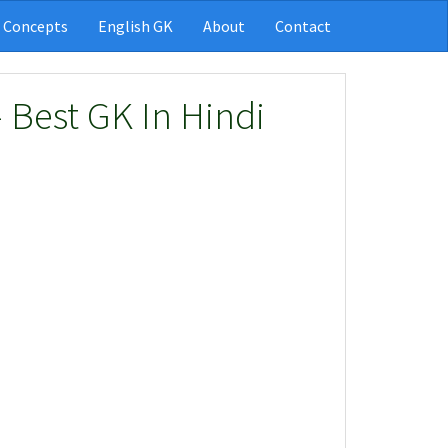
 Concepts
English GK
About
Contact
- Best GK In Hindi