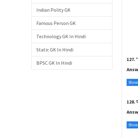
Indian Polity GK
Famous Person GK
Technology GK In Hindi
Static GK In Hindi
127. '
BPSC GK In Hindi
Answ
Show
128. ज
Answ
Show