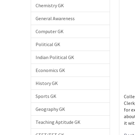
Chemistry GK
General Awareness
Computer GK
Political GK
Indian Political GK
Economics GK
History GK
Sports GK
Colle
Clerk
Geography GK
for e
about
Teaching Aptitude GK
it wi