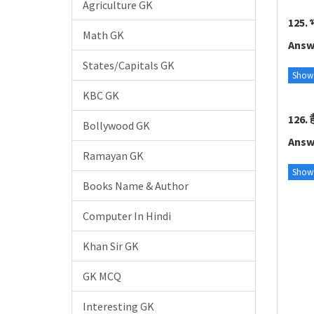
Agriculture GK
125. भ
Math GK
Answ
States/Capitals GK
Show
KBC GK
126. ह
Bollywood GK
Answ
Ramayan GK
Show
Books Name & Author
Computer In Hindi
Khan Sir GK
GK MCQ
Interesting GK