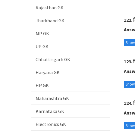
Rajasthan GK
122. ब
Jharkhand GK
Answ
MP GK
Show
UP GK
Chhattisgarh GK
123. क
Answ
Haryana GK
Show
HP GK
Maharashtra GK
124. ह
Karnataka GK
Answ
Electronics GK
Show