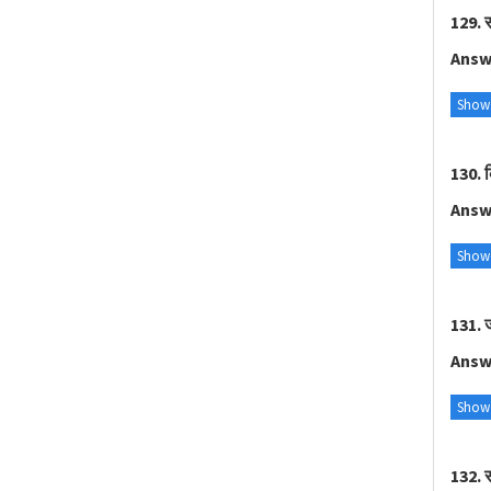
129. स
Answ
Show
130. क
Answ
Show
131. ज
Answ
Show
132. स