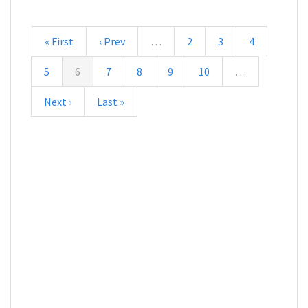
« First
‹ Prev
…
2
3
4
5
6
7
8
9
10
…
Next ›
Last »