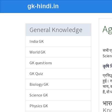
Ag
General Knowledge
India GK
सभी प्
World GK
Scienc
GK questions
कृषि 
GK Quiz
प्रसिद
हुई। स
Biology GK
चाय, क
है, वो
Science GK
भार
Physics GK
Kno