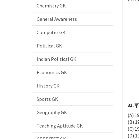
Chemistry GK
General Awareness
Computer GK
Political GK
Indian Political GK
Economics GK
History GK
Sports GK
31. कृ
Geography GK
(A) 19
(B) 19
Teaching Aptitude GK
(C) 19
(D) 19