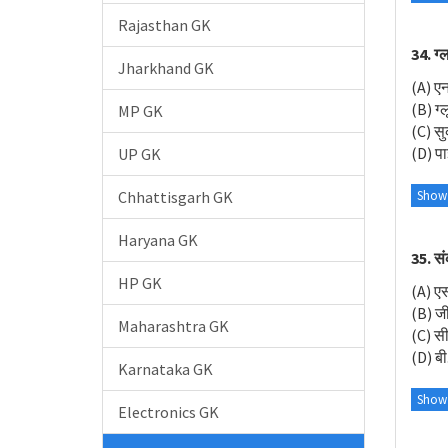
Rajasthan GK
34. ग्
Jharkhand GK
(A) एन.
(B) ग्
MP GK
(C) सु
(D) प
UP GK
Chhattisgarh GK
Show
Haryana GK
35. स
HP GK
(A) ए
(B) जी
Maharashtra GK
(C) सी
(D) बी
Karnataka GK
Show
Electronics GK