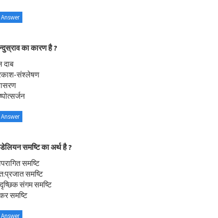
 Answer
न्दुस्राव का कारण है ?
ल दाब
रकाश-संश्लेषण
रासरण
्पोत्सर्जन
 Answer
ण्डेलियन समष्टि का अर्थ है ?
वपरागित समष्टि
त:प्रजात समष्टि
दृष्छिक संगम समष्टि
कर समष्टि
 Answer