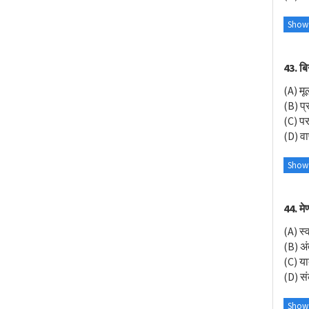
Show
43. बि
(A) मू
(B) प्
(C) प
(D) वाष
Show
44. मे
(A) स्
(B) अं
(C) या
(D) सं
Show