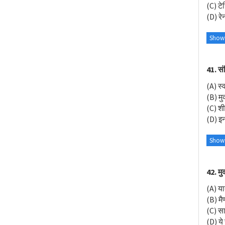
(C) टेन
(D) रेन
Show
41. सं
(A) स
(B) मु
(C) शी
(D) इनम
Show
42. मु
(A) या
(B) मै
(C) सा
(D) ये