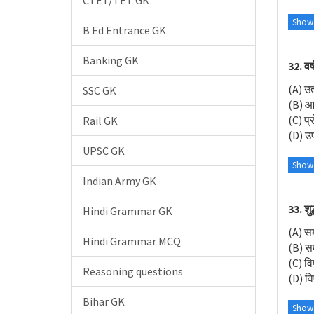
CTET/TET GK
Show
B Ed Entrance GK
Banking GK
32. वर
(A) उत
SSC GK
(B) आन
(C) प्
Rail GK
(D) उपर
UPSC GK
Show
Indian Army GK
33. शुद
Hindi Grammar GK
(A) सम
Hindi Grammar MCQ
(B) सम
(C) वि
Reasoning questions
(D) वि
Bihar GK
Show