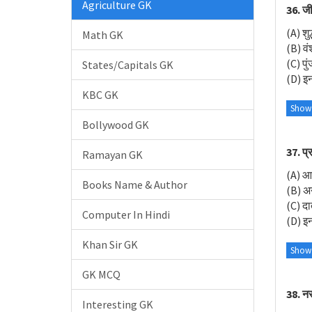
Agriculture GK
36. जी
(A) शुद
Math GK
(B) वंश
(C) पुं
States/Capitals GK
(D) इनम
KBC GK
Show
Bollywood GK
37. प्
Ramayan GK
(A) आ
Books Name & Author
(B) अ
(C) द
Computer In Hindi
(D) इनम
Khan Sir GK
Show
GK MCQ
38. नर
Interesting GK