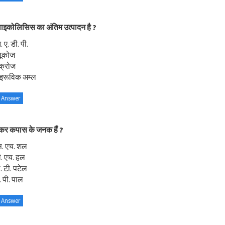
लाइकोलिसिस का अंतिम उत्पादन है ?
 ए. डी. पी.
लूकोज
क्रोज
ाइरूविक अम्ल
 Answer
ंकर कपास के जनक हैं ?
स. एच. शल
. एच. हल
. टी. पटेल
. पी. पाल
 Answer