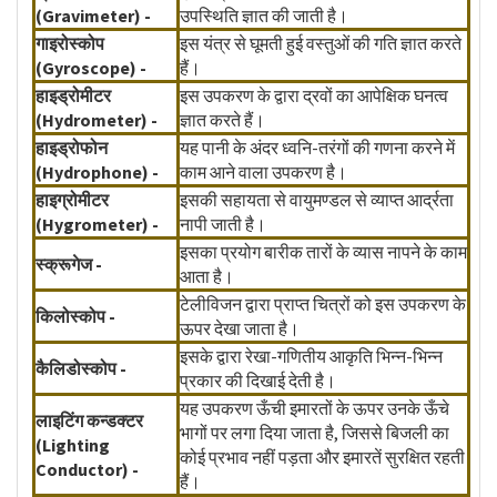
(Gravimeter) -
उपस्थिति ज्ञात की जाती है।
गाइरोस्कोप
इस यंत्र से घूमती हुई वस्तुओं की गति ज्ञात करते
(Gyroscope) -
हैं।
हाइड्रोमीटर
इस उपकरण के द्वारा द्रवों का आपेक्षिक घनत्व
(Hydrometer) -
ज्ञात करते हैं।
हाइड्रोफोन
यह पानी के अंदर ध्वनि-तरंगों की गणना करने में
(Hydrophone) -
काम आने वाला उपकरण है।
हाइग्रोमीटर
इसकी सहायता से वायुमण्डल से व्याप्त आर्द्रता
(Hygrometer) -
नापी जाती है।
इसका प्रयोग बारीक तारों के व्यास नापने के काम
स्क्रूगेज -
आता है।
टेलीविजन द्वारा प्राप्त चित्रों को इस उपकरण के
किलोस्कोप -
ऊपर देखा जाता है।
इसके द्वारा रेखा-गणितीय आकृति भिन्न-भिन्न
कैलिडोस्कोप -
प्रकार की दिखाई देती है।
यह उपकरण ऊँची इमारतों के ऊपर उनके ऊँचे
लाइटिंग कन्डक्टर
भागों पर लगा दिया जाता है, जिससे बिजली का
(Lighting
कोई प्रभाव नहीं पड़ता और इमारतें सुरक्षित रहती
Conductor) -
हैं।