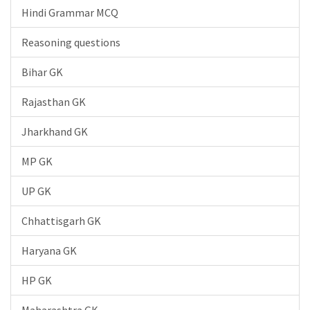
Hindi Grammar MCQ
Reasoning questions
Bihar GK
Rajasthan GK
Jharkhand GK
MP GK
UP GK
Chhattisgarh GK
Haryana GK
HP GK
Maharashtra GK