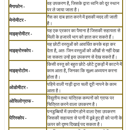
वह उपकरण है, जिसके द्वारा ध्वनि को दूर स्थान
मैगाफोन -
पर ले जाया जाता है।
गैस का दाब ज्ञात करने में इसकी मदद ली जाती
मेनोमीटर -
है।
यह एक प्रकार का पैमाना है जिसकी सहायता से
माइक्रोमीटर -
मिली के हजारवें भाग को ज्ञात कर सकते हैं।
यह छोटी वस्तुओं को आवर्धित करके बड़ा कर
माइक्रोस्कोप -
देता है, अतः जिन वस्तुओं को आँखों से नहीं देखा
जा सकता उन्हें इस उपकरण से देख सकते हैं।
किसी वस्तु को बहुत छोटे-छोटे टुकड़ों में काटने में
माइक्रोटोम -
काम आता है, जिनका कि सूक्ष्म अध्ययन करना
होता है।
पहिये वाली गाड़ी द्वारा चली दूरी नापने के काम
ओडोमीटर -
आता है।
विद्युतीय तथा यांत्रिक कम्पनों को ग्राफ पर
ओसिलोग्राफ -
चित्रित करने वाला उपकरण है।
पनडुब्बियों में उपयोग होने वाला ऐसा उपकरण
पेरिस्कोप -
जिसकी सहायता से पानी में डूबे हुए ही को पानी के
ऊपर को दृश्य दिखाई पद सकता है।