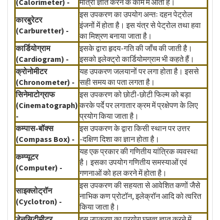
(Calorimeter) -
मात्रा ज्ञात करने के काम में आता है।
इस उपकरण का उपयोग अन्तः दहन पेट्रोल
कारबुरेटर
इंजनों में होता है। इस यंत्र से पेट्रोल तथा हवा
(Carburetter) -
का मिश्रण बनाया जाता है।
कार्डियोग्राम
इसके द्वारा हृदय-गति की जाँच की जाती है।
(Cardiogram) -
इसको इलेक्ट्रो कार्डियोमग्राम भी कहते हैं।
क्रोनोमीटर
यह उपकरण जलयानों पर लगा होता है। इससे
(Chronometer) -
सही समय का पता लगता है।
सिनेमाटोग्राफ
इस उपकरण को छोटी-छोटी फिल्म को बड़ा
(Cinematograph)
करके पर्दे पर लगातार क्रम में प्रक्षेपण के लिए
-
प्रयोग किया जाता है।
कम्पास-बॉक्स
इस उपकरण के द्वारा किसी स्थान पर उत्तर
(Compass Box) -
-दक्षिण दिशा का ज्ञान होता है।
यह एक प्रकार की गणितीय यांत्रिक व्यवस्था
कम्प्यूटर
है। इसका उपयोग गणितीय समस्याओं एवं
(Computer) -
गणनाओं को हल करने में होता है।
इस उपकरण की सहयता से आवेशित कणों जैसे
साइक्लोट्रॉन
नाभिक कण प्रोटॉन, इलेक्रॉन आदि को त्वरित
(Cyclotron) -
किया जाता है।
डेनसिटीमीटर
इस उपकरण का प्रयोग घनत्व ज्ञात करने में