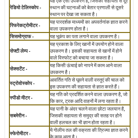
यह एक ऐसा उपकरण है, जिसकी सहायता से दूर
रेडियो टेलिस्कोप -
स्थान की घटनाओं को बेतार प्रणाली से दूसरे
स्थान पर देखा जा सकता है।
यह पारदर्शक माध्यमों का अपवर्तनांक ज्ञात करने
रिफरेकट्रोमीटर -
वाला उपकरण होता है।
सिसमोग्राफ -
यह भूकंप का पता लगाने वाला उपकरण है।
यह प्रकाश के लिए खानों में उपयोग होने वाला
सेफ्टी लेम्प -
उपकरण है। इसकी सहायता से खानों में होने
वाले विस्फोट को बचाया जा सकता है।
यह किसी ऊंचाई को नापने में काम आने वाला
सेक्सटेंट -
उपकरण है।
आवर्तित गति से घूमने वाली वस्तुएं की चाल को
स्ट्रोवोस्कोप -
इस उपकरण की सहायता से ज्ञात करते हैं।
यह गति को प्रदर्शित करने वाला उपकरण है, जो
स्पीडो मीटर -
कि कार, ट्रक आदि वाहनों में लगा रहता है।
यह पानी के अंदर चलने वाला छोटा जलयान है,
सबमेरीन -
जिसकी सहायता से समुद्र की सतह पर होने
वाली हलचल का भी ज्ञान होता रहता है।
ये गोलीय तल की वक्रता की त्रिज्या ज्ञात करने
स्फेरोमीटर -
के काम आता है।