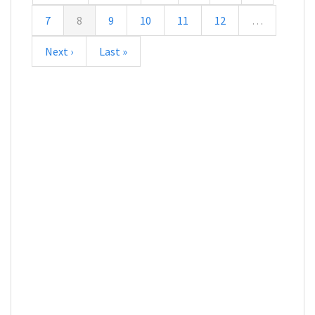
7
8
9
10
11
12
…
Next ›
Last »