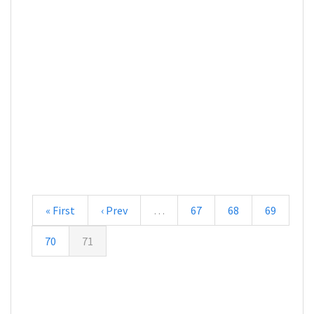
« First
‹ Prev
…
67
68
69
70
71