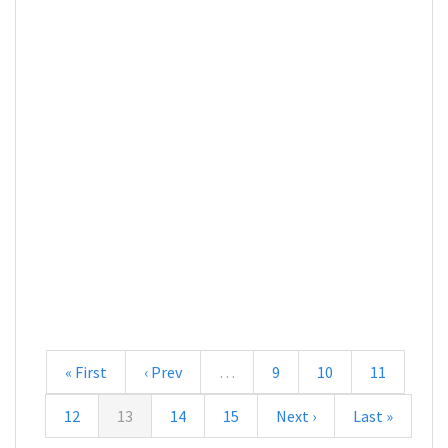
« First
‹ Prev
…
9
10
11
12
13
14
15
Next ›
Last »