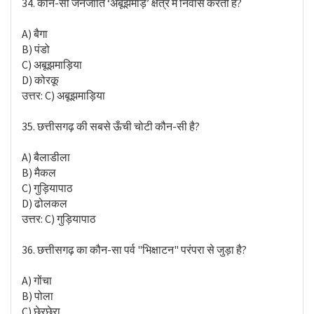
34. कौन-सी जनजाति ‘अबूझमाड़’ क्षेत्र में निवास करती है?
A) बैगा
B) पंडो
C) अबूझमाड़िया
D) कोरकू
उत्तर: C) अबूझमाड़िया
35. छत्तीसगढ़ की सबसे ऊँची चोटी कौन-सी है?
A) बैलाडीला
B) मैकल
C) गुड़ियापाठ
D) ढोलकल
उत्तर: C) गुड़ियापाठ
36. छत्तीसगढ़ का कौन-सा पर्व "भिक्षाटन" परंपरा से जुड़ा है?
A) गोंचा
B) पोला
C) छेरछेरा