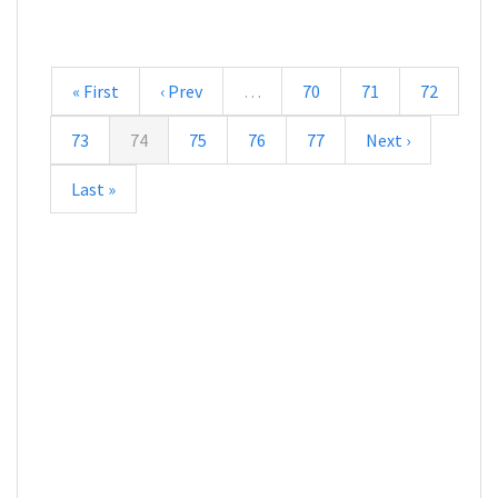
« First
‹ Prev
…
70
71
72
73
74
75
76
77
Next ›
Last »