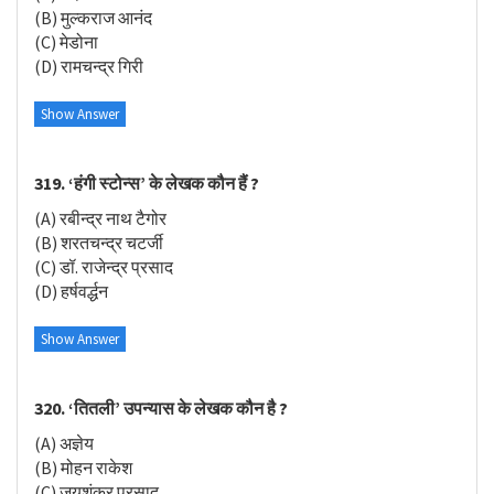
(B) मुल्कराज आनंद
(C) मेडोना
(D) रामचन्द्र गिरी
Show Answer
319. ‘हंगी स्टोन्स’ के लेखक कौन हैं ?
(A) रबीन्द्र नाथ टैगोर
(B) शरतचन्द्र चटर्जी
(C) डॉ. राजेन्द्र प्रसाद
(D) हर्षवर्द्धन
Show Answer
320. ‘तितली’ उपन्यास के लेखक कौन है ?
(A) अज्ञेय
(B) मोहन राकेश
(C) जयशंकर प्रसाद