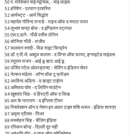
50 पं. रविशंकर माई म्यूजिक, - माइ लाइफ
51 हरिषेण - प्रयाग प्रशस्ति
52 आर्यभट्ट - आर्य सिद्धांत
53 महादेव गोविन्द रानाडे - राइज ऑफ द मराठा पावर
54 सुभाष चन्द्र बोस - द इण्डियन स्ट्रगल
55 एस.ए.डागे - गाँधी वर्सेस लेनिन
56 सोनिया गाँधी - राजीव
57 सलमान रुश्दी - मिड नाइट चिन्ड्रेन
58 डॉ. ए.पी.जे. अब्दुल कलाम - द विंग्स ऑफ फायर, इग्नाइटेड माइंडस
59 रघुराम राजन - आई डू व्हाट आई डू
60 उर्जित पटेल ओवरड्राफ्ट - सेविंग द इंडियन सेवर
61 नेल्सन मंडेला - लॉन्ग वॉक टू फ्रीडम
62 अरविन्द अडिगा - द व्हाइट टाईगर
63 अमिताव घोष - द लिविंग माउंटेन
64 खुशवंत सिंह - द हिस्ट्री ऑफ द सिख
65 आर के नारायण - द इंग्लिश टीचर
66 रिफ्लेक्शन ऑन द नेशन इन आवर टाइम शशि थरूर - इंडिया शास्त्र
67 अमृता प्रीतम - पिंजर
68 मनमोहन सिंह - चेंजिंग इंडिया
69 रस्किन बॉन्ड - दिल्ली दूर नहीं
70 अरुंधति रॉय - द एण्ड ऑफ इमेजिनेशन