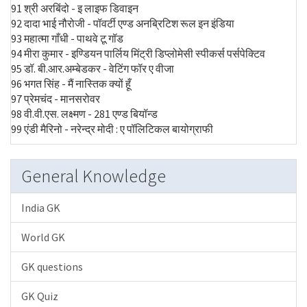
91 श्री अरबिंदो - इ लाइफ डिवाइन
92 दादा भाई नौरोजी - पॉवर्टी एण्ड अनब्रिटिश रूल इन इंडिया
93 महात्मा गाँधी - पाथवे टू गॉड
94 मीरा कुमार - इण्डियन पार्लिय मिंट्री डिप्लोमेसी स्पीकर्स पर्सपेक्टिव
95 डॉ. बी.आर.अम्बेडकर - वेटिंग फॉर ए वीजा
96 भगत सिंह - मैं नास्तिक क्यों हूँ
97 प्रेमचंद - मानसरोवर
98 वी.वी.एस. लक्ष्मण - 281 एण्ड बियॉन्ड
99 एंडी मैरिनो - नरेन्द्र मोदी : ए पॉलिटिकल बायोग्राफी
General Knowledge
India GK
World GK
GK questions
GK Quiz