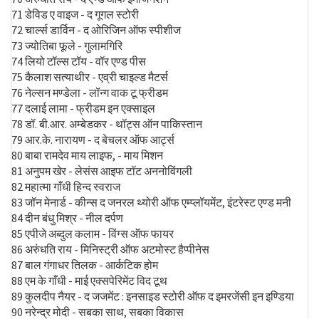
71 डेविड ए वाइज - द गूगल स्टोरी
72 चार्ल्स डार्विन - द ओरिजिन ऑफ स्पीशीज
73 ज्योतिबा फूले - गुलामगिरि
74 लियो टॉल्स टॉय - वॉर एण्ड पीस
75 कैलाश सत्याथीर - एव्री चाइल्ड मैटर्स
76 नेल्सन मण्डेला - लॉन्ग वाक टू फ्रीडम
77 दलाई लामा - फ्रीडम इन एक्साइल
78 डॉ. बी.आर. अम्बेडकर - थॉट्स ऑन पाकिस्तान
79 आर.के. नारायण - द बेचलर ऑफ आर्ट्स
80 बाबा रामदेव माय लाइफ, - माय मिशन
81 अनुपम खेर - लेसंस आइफ टॉट अननोविंगली
82 महात्मा गाँधी हिन्द स्वराज
83 जॉन मेनार्ड - कीन्स द जनरल थ्योरी ऑफ एम्प्लॉयमेंट, इंटरेस्ट एण्ड मनी
84 दीन बंधु मिश्र - नील दर्पण
85 एपीजे अब्दुल कलाम - विंग्स ऑफ फायर
86 अरुंधति राय - मिनिस्ट्री ऑफ अटमोस्ट हैप्पीनेस
87 बाल गंगाधर तिलक - आर्कटिक होम
88 एम के गाँधी - माई एक्सपेरिमेंट विद टूथ
89 कुलदीप नैयर - द जजमेंट : इनसाइड स्टोरी ऑफ द इमरजेंसी इन इण्डिया
90 नरेन्द्र मोदी - सबका साथ, सबका विकास