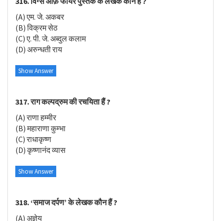
316. विंग्स ऑफ़ फायर पुस्तक के लेखक कौन है ?
(A) एम. जे. अकबर
(B) विक्रम सेठ
(C) ए. पी. जे. अब्दुल कलाम
(D) अरुन्धती राय
Show Answer
317. राग कल्पद्रुम की रचयिता हैं ?
(A) राणा हम्मीर
(B) महाराणा कुम्भा
(C) राधाकृष्ण
(D) कृष्णानंद व्यास
Show Answer
318. ‘समाज दर्पण’ के लेखक कौन हैं ?
(A) अज्ञेय