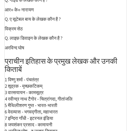
Q. गाइड के लेखक कौन है ?
आर० के० नारायण
Q. ए सूटेबल बाय के लेखक कौन है ?
विक्रम सेठ
Q. लाइफ़ डिवाइन के लेखक कौन है ?
अरविन्द घोष
प्राचीन इतिहास के प्रमुख लेखक और उनकी
किताबें
1 विष्णु शर्मा - पंचतंत्र
2 शूद्रक - मृच्छकटिकम्
3 वात्सयायन - कामसूत्र
4 रवीन्द्र नाथ टैगोर - चित्रांगदा, गीतांजलि
5 मैथिलीशरण गुप्त - भारत-भारती
6 वेदव्यास - भगवद्गीता, महाभारत
7 इन्दिरा गाँधी - इटरनल इंडिया
8 जयशंकर प्रसाद - कामायनी