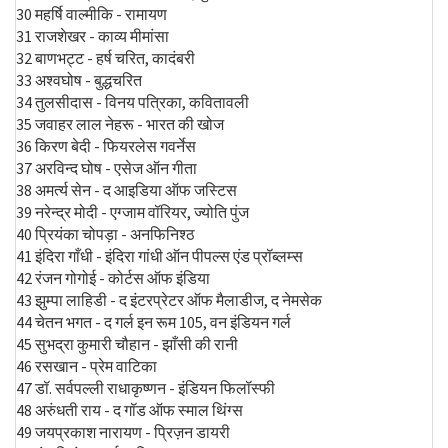
30 महर्षि वाल्मीकि - रामायण
31 राजशेखर - काव्य मीमांसा
32 बाणभट्ट - हर्ष चरित, कादंबरी
33 अश्वघोष - बुद्धचरित
34 तुलसीदास - विनय पत्रिका, कवितावली
35 जवाहर लाल नेहरू - भारत की खोज
36 किरण बेदी - फियरलेस गवर्नेस
37 अरविन्द घोष - एसेज ऑन गीता
38 अमर्त्य सेन - द आइडिया ऑफ जस्टिस
39 नरेन्द्र मोदी - एग्जाम वॉरियर, ज्योति पुंज
40 प्रियंका चोपड़ा - अनफिनिश्ठ
41 इंदिरा गाँधी - इंदिरा गांधी ऑन पीपल्स एंड प्रॉब्लम्स
42 रंजन गोगोई - कोर्टस ऑफ इंडिया
43 झुम्पा लाहिडी - द इंटरप्रेटर ऑफ मैलाडीज, द नेमसेक
44 चेतन भगत - द गर्ल इन रूम 105, वन इंडियन गर्ल
45 सुभद्रा कुमारी चौहान - झाँसी की रानी
46 रसखान - प्रेम वाटिका
47 डॉ. सर्वपल्ली राधाकृष्णन - इंडियन फिलॉस्फी
48 अरुंधती राय - द गॉड ऑफ स्माल थिंग्स
49 जयप्रकाश नारायण - प्रिज़न डायरी