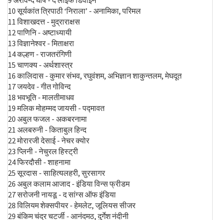
9 अरविन्द घोष - द लाइफ डिवाइन
10 सूर्यकांत त्रिपाठी ‘निराला’ - अनामिका, परिमल
11 विशाखदत्त - मुद्राराक्षस
12 पाणिनि - अष्टाध्यायी
13 विज्ञानेश्वर - मिताक्षरा
14 कल्हण - राजतरंगिणी
15 चाणक्य - अर्थशास्त्र
16 कालिदास - कुमार संभव, रघुवंशम, अभिज्ञान शाकुन्तलम, मेघदूत
17 जयदेव - गीत गोविन्द
18 भवभूति - मालतीमाधव
19 मलिक मोहम्मद जायसी - पद्मावत
20 अबुल फजल - अकबरनामा
21 अलबरुनी - किताबुल हिन्द
22 मोरारजी देसाई - नेचर क्योर
23 प्लिनी - नेचुरल हिस्ट्री
24 फिरदौसी - शाहनामा
25 सूरदास - साहित्यलहरी, सुरसागर
26 अबुल कलाम आजाद - इंडिया विन्स फ्रीडम
27 सरोजनी नायडू - द सांग्स ऑफ इंडिया
28 विलियम शेक्सपीयर - हेमलेट, जूलियस सीजर
29 बंकिम चंद्र चटर्जी - आनंदमठ, दुर्गेश नंदीनी